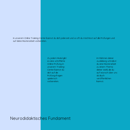
In unserem Online Training-Center kannst du dich jederzeit und so oft du möchtest auf alle Prüfungen und
auf deine Masterarbeit vorbereiten.
Zu jedem Modul gibt
Im Rahmen deiner
es eine schriftliche
Ausbildung schreibst
Online-Prüfung. In
du eine Masterarbeit
unserem Training-
zu einem Thema
Center kannst du
deiner Wahl, die du
dich auf die
auf Wunsch über uns
Prüfungsfragen
als Buch
spielerisch
veröffentlichen
vorbereiten.
kannst.
Neurodidaktisches Fundament