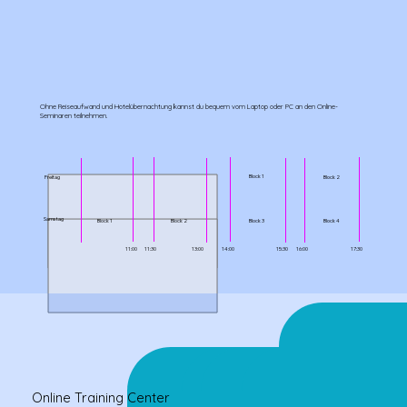
Ohne Reiseaufwand und Hotelübernachtung kannst du bequem vom Laptop oder PC an den Online-
Seminaren teilnehmen.
Block 1
Freitag
Block 2
Samstag
Block 2
Block 4
Block 1
Block 3
11:00
11:30
14:00
17:30
09:30
13:00
16:00
15:30
Online Training Center