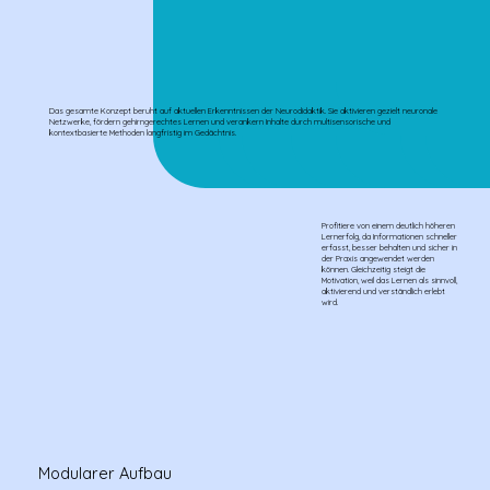
Das gesamte Konzept beruht auf aktuellen Erkenntnissen der Neurodidaktik. Sie aktivieren gezielt neuronale
Netzwerke, fördern gehirngerechtes Lernen und verankern Inhalte durch multisensorische und
kontextbasierte Methoden langfristig im Gedächtnis.
Profitiere von einem deutlich höheren
Lernerfolg, da Informationen schneller
erfasst, besser behalten und sicher in
der Praxis angewendet werden
können. Gleichzeitig steigt die
Motivation, weil das Lernen als sinnvoll,
aktivierend und verständlich erlebt
wird.
Modularer Aufbau