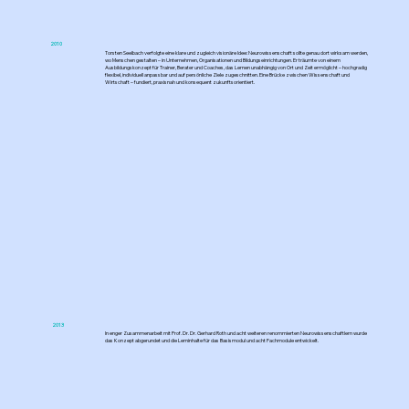
2010
Torsten Seelbach verfolgte eine klare und zugleich visionäre Idee: Neurowissenschaft sollte genau dort wirksam werden,
wo Menschen gestalten – in Unternehmen, Organisationen und Bildungseinrichtungen. Er träumte von einem
Ausbildungskonzept für Trainer, Berater und Coaches, das Lernen unabhängig von Ort und Zeit ermöglicht – hochgradig
flexibel, individuell anpassbar und auf persönliche Ziele zugeschnitten. Eine Brücke zwischen Wissenschaft und
Wirtschaft – fundiert, praxisnah und konsequent zukunftsorientiert.
2013
In enger Zusammenarbeit mit Prof. Dr. Dr. Gerhard Roth und acht weiteren renommierten Neurowissenschaftlern wurde
das Konzept abgerundet und die Lerninhalte für das Basismodul und acht Fachmodule entwickelt.