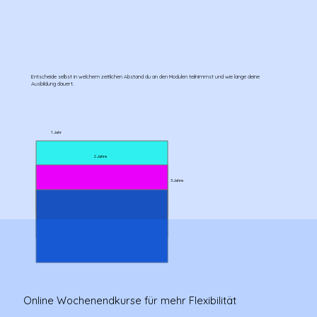
Entscheide selbst in welchem zeitlichen Abstand du an den Modulen teilnimmst und wie lange deine
Ausbildung dauert.
1 Jahr
2 Jahre
3 Jahre
Online Wochenendkurse für mehr Flexibilität