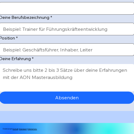
Deine Berufsbezeichnung
*
Position
*
Deine Erfahrung
*
Absenden
© AON GmbH |
Kontakt
|
Impressum
|
Datenschutz